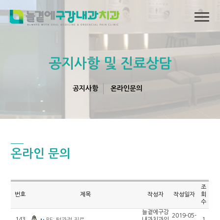
공지사항 및 진료상담
공지사항
온라인문의
온라인 문의
조
번호
제목
작성자
작성일자
회
수
늘곁에구강
2019-05-
143
내과치과의
1