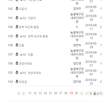
RE: 턱관절 진료
27
원
2019-05-
142
김아주
1
이갈이
20
늘곁에구강
2019-05-
141
내과치과의
1
RE: 이갈이
20
원
2019-04-
140
h
2
한쪽 턱근육 통증
11
늘곁에구강
2019-04-
139
내과치과의
1
RE: 한쪽 턱근육 통증
12
원
2019-03-
138
정연숙
1
잇몸
29
늘곁에구강
2019-04-
137
내과치과의
1
RE: 잇몸
02
원
2019-02-
136
김민경
1
안녕하세요
27
늘곁에구강
2019-03-
135
내과치과의
1
RE: 안녕하세요
07
원
2019-02-
134
김미정
2
턱관절
25
11
12
13
14
15
16
17
18
20
19