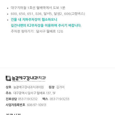
대구지하철 1호선 월배역에서 도보 1분
600, 650, 651, 836, 달서5, 달성2, 606(고령버스)
건물 내 지하주차장이 협소하오니
길건너편의 K2주차장을 이용하여 주시기 바랍니다.
주차장 찾아가기 : 달서구 월배로 128
상호
늘곁에구강내과치과의원
원장
김기미
주소
대구광역시 달서구 월배로 137, 5F
진료상담
053-719-3232
팩스
053-719-3233
사업자등록번호
606-97-10913