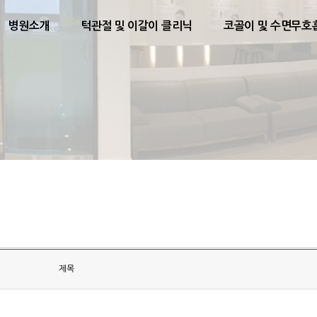
병원소개
턱관절 및 이갈이 클리닉
코골이 및 수면무호
제목