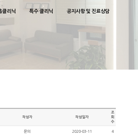
흡클리닉
특수 클리닉
공지사항 및 진료상담
조
작성자
작성일자
회
수
문의
2020-03-11
4