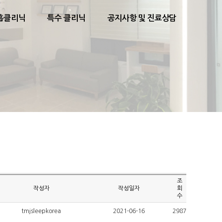
흡클리닉
특수 클리닉
공지사항 및 진료상담
조
작성자
작성일자
회
수
tmjsleepkorea
2021-06-16
2987