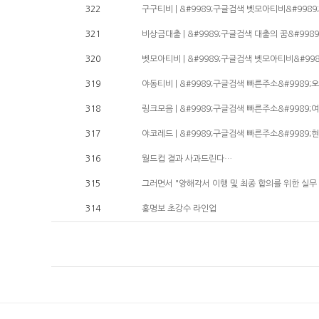
322
구구티비 | &#9989;구글검색 벳모아티비&#998
321
비상금대출 | &#9989;구글검색 대출의 꿈&#998
320
벳모아티비 | &#9989;구글검색 벳모아티비&#998
319
야동티비 | &#9989;구글검색 빠른주소&#9989;
318
링크모음 | &#9989;구글검색 빠른주소&#9989;
317
야코레드 | &#9989;구글검색 빠른주소&#9989;
316
월드컵 결과 사과드린다…
315
그러면서 "양해각서 이행 및 최종 합의를 위한 실무 
314
홍명보 초강수 라인업