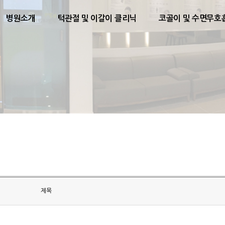
병원소개
턱관절 및 이갈이 클리닉
코골이 및 수면무호
제목