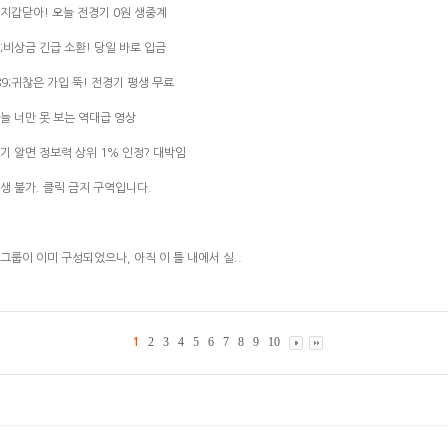
9;지갑닫아! 오늘 전경기 0원 생중계
9;비상금 긴급 소환! 당일 바로 입금
9;귀찮은 가입 뚝! 전경기 평생 무료
오늘 너만 못 보는 역대급 영상
여기 알면 정보력 상위 1% 인정? 대박임
현생 불가. 클릭 금지 구역입니다.
그룹이 이미 구성되었으나, 아직 이 틀 내에서 실..
2
3
4
5
6
7
8
9
10
1